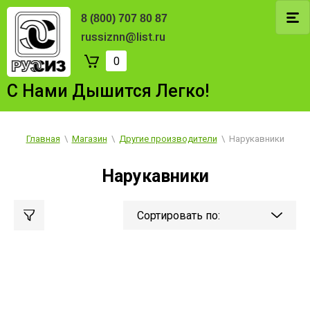
8 (800) 707 80 87
russiznn@list.ru
0
С Нами Дышится Легко!
Главная
\
Магазин
\
Другие производители
\
Нарукавники
Нарукавники
Сортировать по